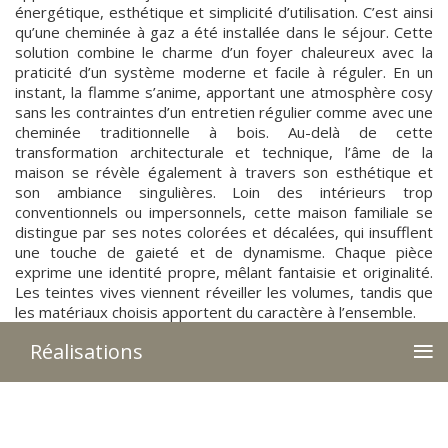
énergétique, esthétique et simplicité d’utilisation. C’est ainsi
qu’une cheminée à gaz a été installée dans le séjour. Cette
solution combine le charme d’un foyer chaleureux avec la
praticité d’un système moderne et facile à réguler. En un
instant, la flamme s’anime, apportant une atmosphère cosy
sans les contraintes d’un entretien régulier comme avec une
cheminée traditionnelle à bois. Au-delà de cette
transformation architecturale et technique, l’âme de la
maison se révèle également à travers son esthétique et
son ambiance singulières. Loin des intérieurs trop
conventionnels ou impersonnels, cette maison familiale se
distingue par ses notes colorées et décalées, qui insufflent
une touche de gaieté et de dynamisme. Chaque pièce
exprime une identité propre, mêlant fantaisie et originalité.
Les teintes vives viennent réveiller les volumes, tandis que
les matériaux choisis apportent du caractère à l’ensemble.
≡
Réalisations
Le mobilier et la décoration suivent cette même philosophie
: un savant mélange d’éléments contemporains et de
touches rétro, des objets chinés qui côtoient des pièces
design, créant ainsi une atmosphère chaleureuse et vivante.
Les propriétaires ont pris plaisir à jouer avec les contrastes